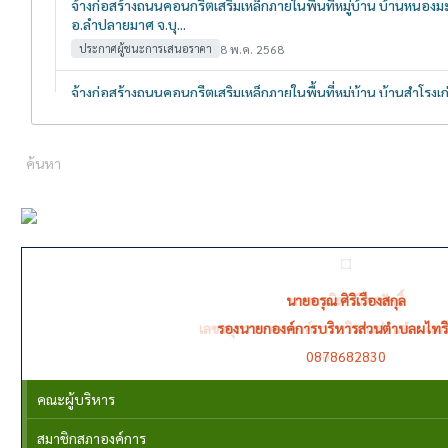
บุคคลากร
นายมานิต วิจิตรศักดิ์
เลขานุการนายกองค์การบริหารส่วนตำบลผไ
0902641265
คณะผู้บริหาร
สมาชิกสภาองค์การ