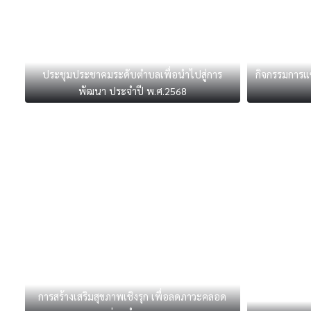
ประชุมประชาคมระดับตำบลเพื่อนำไปสู่การ
กิจกรรมการแข
พัฒนา ประจำปี พ.ศ.2568
การสร้างเสริมสุขภาพเชิงรุก เพื่อลดภาวะคลอด