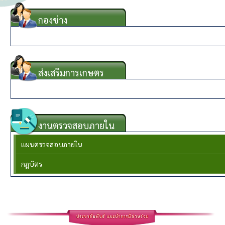
กองช่าง
{CHANGMENU}
ส่งเสริมการเกษตร
{KASETMENU}
งานตรวจสอบภายใน
แผนตรวจสอบภายใน
กฎบัตร