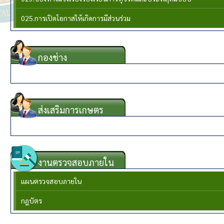
025.การเปิดโอกาสให้เกิดการมีส่วนร่วม
กองช่าง
{CHANGMENU}
ส่งเสริมการเกษตร
{KASETMENU}
งานตรวจสอบภายใน
แผนตรวจสอบภายใน
กฎบัตร