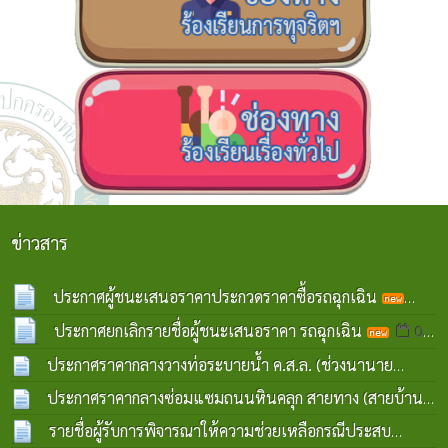
ข่าวสาร
ประกาศผู้ชนะเสนอราคาประกวดราคาซื้อรถฉุกเฉิน
07 ส.ค. 2569
ประกาศยกเลิกรายชื่อผู้ชนะเสนอราคา รถฉุกเฉิน
07
ส.ค. 2569
ประกาศราคากลางวางท่อระบายน้ำ ค.ส.ล. (ช่วงนานาย
ทองคำ เงินวิเศษ) บ้านโคกงิ้ว หมู่ที่ 11
ประกาศราคากลางซ่อมแซมถนนหินคลุก สายทาง (สายบ้าน
05 ส.ค. 2569
โคกตาเงิน-บ้านแสนสุข) ช่วงบ้านโคกตาเงิน หมู่ที่ ๑๔
รายชื่อผู้รับการพิจารณาให้ความช่วยเหลือกรณีประสบ
22