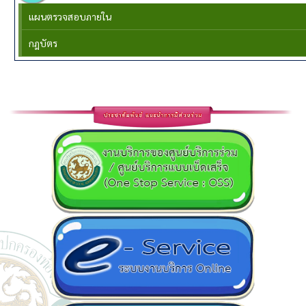
แผนตรวจสอบภายใน
กฎบัตร