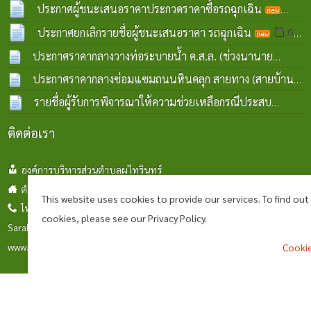
ประกาศผู้ชนะเสนอราคาประกวดราคาซื้อรถฉุกเฉิน
07 ส.ค. 2569
ประกาศยกเลิกรายชื่อผู้ชนะเสนอราคา รถฉุกเฉิน
07
ส.ค. 2569
ประกาศราคากลางวางท่อระบายน้ำ ค.ส.ล. (ช่วงนานาย
ทองคำ เงินวิเศษ) บ้านโคกงิ้ว หมู่ที่ 11
ประกาศราคากลางซ่อมแซมถนนหินคลุก สายทาง (สายบ้าน
05 ส.ค. 2569
โคกตาเงิน-บ้านแสนสุข) ช่วงบ้านโคกตาเงิน หมู่ที่ ๑๔
รายชื่อผู้รับการพิจารณาให้ความช่วยเหลือกรณีประสบ
22
ก.ค. 2569
วาตภัย
17 ก.ค. 2569
ติดต่อเรา
องค์การบริหารส่วนตำบลผไทรินทร์
ตำบลผไทรินทร์ อำเภอลำปลายมาศ จังหวัดบุรีรัมย์ 31130
This website uses cookies to provide our services. To find ou
โทร : 044666266
cookies, please see our Privacy Policy.
Saraban_06311009@dla.go.th
www.phathairin.go.th
Cookie
^
แผนที่